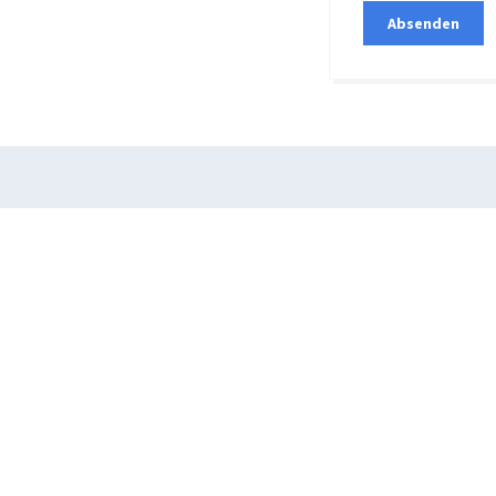
Absenden
Knorrstraße 16
80807 München
T
089 35893490
F
089 3589349 29
info@hausaerzte-milbertshofen.de