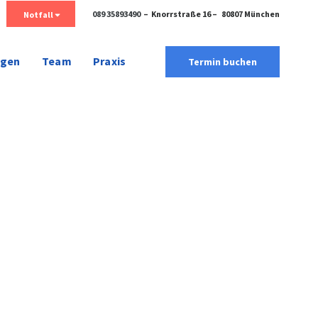
089 35893490
– Knorrstraße 16 – 80807 München
Notfall
ngen
Team
Praxis
Termin buchen